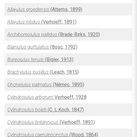
Allajulus groedensis
(Attems, 1899)
Allajulus nitidus
(Verhoeff, 1891)
Archiboreoiulus pallidus
(Brade-Birks, 1920)
Blaniulus guttulatus
(Bosc, 1792)
Boreoiulus tenuis
(Bigler, 1913)
Brachyiulus pusillus
(Leach, 1815)
Choneiulus palmatus
(Němec, 1895)
Cylindroiulus arborum
Verhoeff, 1928
Cylindroiulus boleti
(C. L Koch, 1847)
Cylindroiulus britannicus
(Verhoeff, 1891)
Cylindroiulus caeruleocinctus
(Wood, 1864)