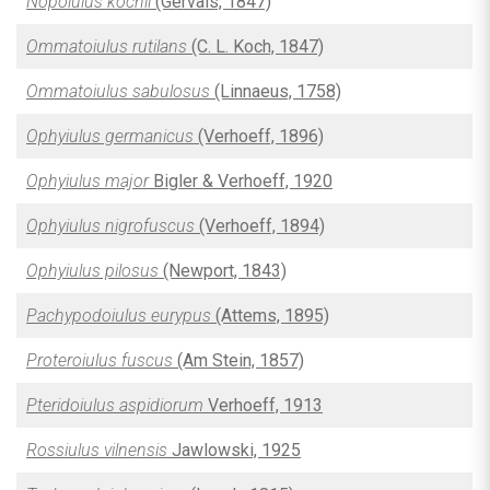
Nopoiulus kochii
(Gervais, 1847)
Ommatoiulus rutilans
(C. L. Koch, 1847)
Ommatoiulus sabulosus
(Linnaeus, 1758)
Ophyiulus germanicus
(Verhoeff, 1896)
Ophyiulus major
Bigler & Verhoeff, 1920
Ophyiulus nigrofuscus
(Verhoeff, 1894)
Ophyiulus pilosus
(Newport, 1843)
Pachypodoiulus eurypus
(Attems, 1895)
Proteroiulus fuscus
(Am Stein, 1857)
Pteridoiulus aspidiorum
Verhoeff, 1913
Rossiulus vilnensis
Jawlowski, 1925