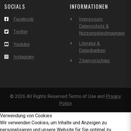
SOCIALS
INFORMATIONEN
Facebook
Impressum,
Datenschutz &
Twitter
Nutzungsbedingungen
Literatur &
Youtube
Datenbanken
Instagram
Zitiervorschlag
©
2026
All Rights Reserved Terms of Use and
Privacy
Policy
Verwendung von Cookies
Wir verwenden Cookies, um Inhalte und Anzeigen zu
personalisieren und unsere Website für Sie optimal zu