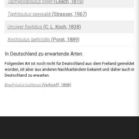
Tachypodoiulus niger
(Leach, 1815)
Typhloiulus seewaldi
(Strasser, 1967)
Unciger foetidus
(C. L. Koch, 1838)
Xestoiulus laeticollis
(Porat, 1889)
In Deutschland zu erwartende Arten:
Folgenden Art ist noch nicht für Deutschland aus dem Freiland gemeldet
worden, ist aber aus anderen Nachbarländern bekannt und daher auch in
Deutschland zu erwarten.
Brachyiulus lusitanus
(Verhoeff, 1898)