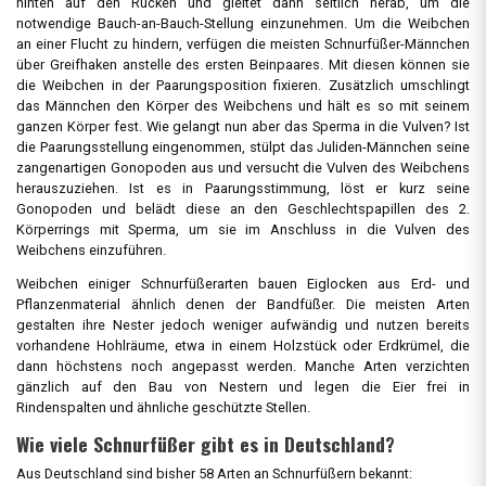
hinten auf den Rücken und gleitet dann seitlich herab, um die
notwendige Bauch-an-Bauch-Stellung einzunehmen. Um die Weibchen
an einer Flucht zu hindern, verfügen die meisten Schnurfüßer-Männchen
über Greifhaken anstelle des ersten Beinpaares. Mit diesen können sie
die Weibchen in der Paarungsposition fixieren. Zusätzlich umschlingt
das Männchen den Körper des Weibchens und hält es so mit seinem
ganzen Körper fest. Wie gelangt nun aber das Sperma in die Vulven? Ist
die Paarungsstellung eingenommen, stülpt das Juliden-Männchen seine
zangenartigen Gonopoden aus und versucht die Vulven des Weibchens
herauszuziehen. Ist es in Paarungsstimmung, löst er kurz seine
Gonopoden und belädt diese an den Geschlechtspapillen des 2.
Körperrings mit Sperma, um sie im Anschluss in die Vulven des
Weibchens einzuführen.
Weibchen einiger Schnurfüßerarten bauen Eiglocken aus Erd- und
Pflanzenmaterial ähnlich denen der Bandfüßer. Die meisten Arten
gestalten ihre Nester jedoch weniger aufwändig und nutzen bereits
vorhandene Hohlräume, etwa in einem Holzstück oder Erdkrümel, die
dann höchstens noch angepasst werden. Manche Arten verzichten
gänzlich auf den Bau von Nestern und legen die Eier frei in
Rindenspalten und ähnliche geschützte Stellen.
Wie viele Schnurfüßer gibt es in Deutschland?
Aus Deutschland sind bisher 58 Arten an Schnurfüßern bekannt: