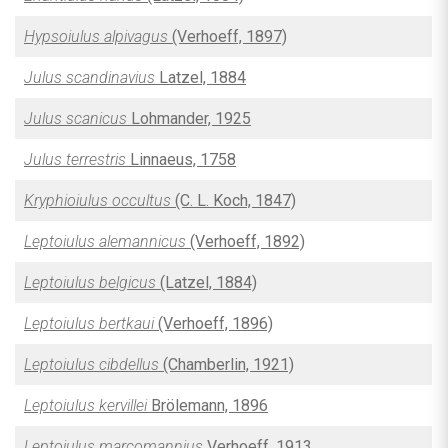
Hypsoiulus alpivagus
(Verhoeff, 1897)
Julus scandinavius
Latzel, 1884
Julus scanicus
Lohmander, 1925
Julus terrestris
Linnaeus, 1758
Kryphioiulus occultus
(C. L. Koch, 1847)
Leptoiulus alemannicus
(Verhoeff, 1892)
Leptoiulus belgicus
(Latzel, 1884)
Leptoiulus bertkaui
(Verhoeff, 1896)
Leptoiulus cibdellus
(Chamberlin, 1921)
Leptoiulus kervillei
Brölemann, 1896
Leptoiulus marcomannius
Verhoeff, 1913