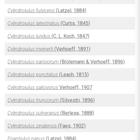
Cylindroiulus fulviceps
(Latzel, 1884)
Cylindroiulus latestriatus
(Curtis, 1845)
Cylindroiulus luridus
(C. L. Koch, 1847)
Cylindroiulus meinerti
(Verhoeff, 1891)
Cylindroiulus parisiorum
(Brölemann & Verhoeff, 1896)
Cylindroiulus punctatus
(Leach, 1815)
Cylindroiulus salicivorus
Verhoeff, 1907
Cylindroiulus truncorum
(Silvestri, 1896)
Cylindroiulus vulnerarius
(Berlese, 1888)
Cylindroiulus zinalensis
(Faes, 1902)
Enantiulus nanus
(Latzel, 1884)