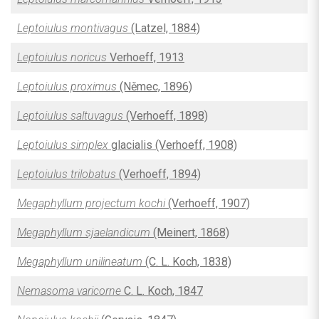
Leptoiulus montivagus
(Latzel, 1884)
Leptoiulus noricus
Verhoeff, 1913
Leptoiulus proximus
(Němec, 1896)
Leptoiulus saltuvagus
(Verhoeff, 1898)
Leptoiulus simplex
glacialis (Verhoeff, 1908)
Leptoiulus trilobatus
(Verhoeff, 1894)
Megaphyllum projectum kochi
(Verhoeff, 1907)
Megaphyllum sjaelandicum
(Meinert, 1868)
Megaphyllum unilineatum
(C. L. Koch, 1838)
Nemasoma varicorne
C. L. Koch, 1847