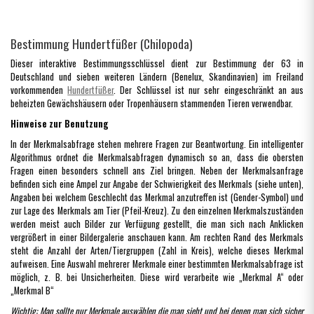
Bestimmung Hundertfüßer (Chilopoda)
Dieser interaktive Bestimmungsschlüssel dient zur Bestimmung der 63 in
Deutschland und sieben weiteren Ländern (Benelux, Skandinavien) im Freiland
vorkommenden
Hundertfüßer
. Der Schlüssel ist nur sehr eingeschränkt an aus
beheizten Gewächshäusern oder Tropenhäusern stammenden Tieren verwendbar.
Hinweise zur Benutzung
In der Merkmalsabfrage stehen mehrere Fragen zur Beantwortung. Ein intelligenter
Algorithmus ordnet die Merkmalsabfragen dynamisch so an, dass die obersten
Fragen einen besonders schnell ans Ziel bringen. Neben der Merkmalsanfrage
befinden sich eine Ampel zur Angabe der Schwierigkeit des Merkmals (siehe unten),
Angaben bei welchem Geschlecht das Merkmal anzutreffen ist (Gender-Symbol) und
zur Lage des Merkmals am Tier (Pfeil-Kreuz). Zu den einzelnen Merkmalszuständen
werden meist auch Bilder zur Verfügung gestellt, die man sich nach Anklicken
vergrößert in einer Bildergalerie anschauen kann. Am rechten Rand des Merkmals
steht die Anzahl der Arten/Tiergruppen (Zahl in Kreis), welche dieses Merkmal
aufweisen. Eine Auswahl mehrerer Merkmale einer bestimmten Merkmalsabfrage ist
möglich, z. B. bei Unsicherheiten. Diese wird verarbeite wie „Merkmal A“ oder
„Merkmal B“
Wichtig: Man sollte nur Merkmale auswählen die man sieht und bei denen man sich sicher