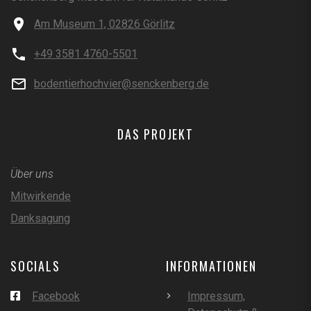
Am Museum 1, 02826 Görlitz
+49 3581 4760-5501
bodentierhochvier@senckenberg.de
DAS PROJEKT
Über uns
Mitwirkende
Danksagung
SOCIALS
INFORMATIONEN
Facebook
Impressum,