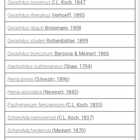
Geophilus proximus
C.L. Koch, 1847
Geophilus rhenanus
Verhoeff, 1895
Geophilus ribauti
Brölemann, 1908
Geophilus studeri
Rothenbühler, 1899
Geophilus truncorum
Bergsoe & Meinert, 1866
Haplophilus subterraneus
(Shaw, 1794)
Henia brevis
(Silvestri, 1896)
Henia vesuviana
(Newport, 1845)
Pachymerium ferrugineum
(C.L. Koch, 1835)
Schendyla nemorensis
(C.L. Koch, 1837)
Schendyla tyrolensis
(Meinert, 1870)