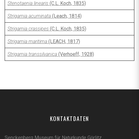
Stenotaenia linearis
(C.L. Koch, 1835)
Strigamia acuminata
(Leach, 1814)
Strigamia crassipes
(C.L. Koch, 1835)
Strigamia maritima
(LEACH, 1817)
Strigamia transsilvanica
(Verhoeff, 1928)
KONTAKTDATEN
Senckenberg Museum für Naturkunde Görlitz