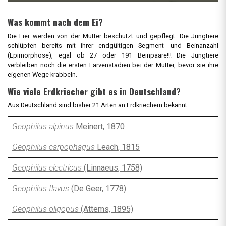
Was kommt nach dem Ei?
Die Eier werden von der Mutter beschützt und gepflegt. Die Jungtiere
schlüpfen bereits mit ihrer endgültigen Segment- und Beinanzahl
(Epimorphose), egal ob 27 oder 191 Beinpaare!!! Die Jungtiere
verbleiben noch die ersten Larvenstadien bei der Mutter, bevor sie ihre
eigenen Wege krabbeln.
Wie viele Erdkriecher gibt es in Deutschland?
Aus Deutschland sind bisher 21 Arten an Erdkriechern bekannt:
Geophilus alpinus
Meinert, 1870
Geophilus carpophagus
Leach, 1815
Geophilus electricus
(Linnaeus, 1758)
Geophilus flavus
(De Geer, 1778)
Geophilus oligopus
(Attems, 1895)