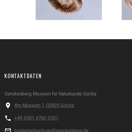
KONTAKTDATEN
Senckenberg Museum für Naturkunde Görlitz
Am Museum 1, 02826 Görlitz
+49 3581 4760-5501
bodentierhochvier@senckenberg.de