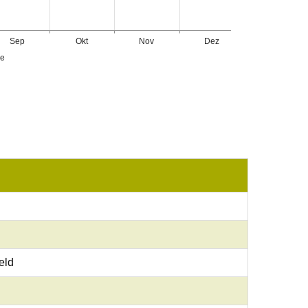
Sep
Okt
Nov
Dez
ge
eld