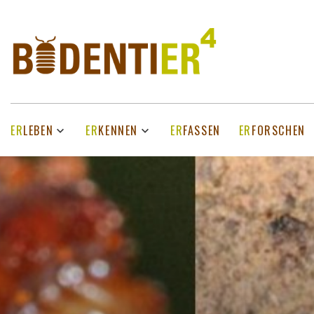
ER
LEBEN
ER
KENNEN
ER
FASSEN
ER
FORSCHEN