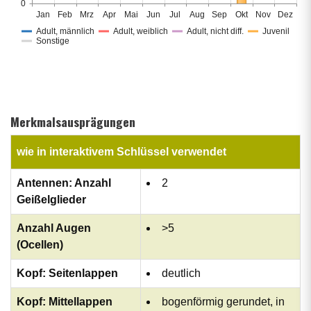
0
Jan
Feb
Mrz
Apr
Mai
Jun
Jul
Aug
Sep
Okt
Nov
Dez
Adult, männlich
Adult, weiblich
Adult, nicht diff.
Juvenil
Sonstige
Merkmalsausprägungen
wie in interaktivem Schlüssel verwendet
Antennen: Anzahl
2
Geißelglieder
Anzahl Augen
>5
(Ocellen)
Kopf: Seitenlappen
deutlich
Kopf: Mittellappen
bogenförmig gerundet, in