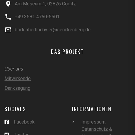
Am Museum 1, 02826 Görlitz
+49 3581 4760-5501
bodentierhochvier@senckenberg.de
DAS PROJEKT
Über uns
Mitwirkende
Danksagung
SOCIALS
INFORMATIONEN
Facebook
Impressum,
Datenschutz &
Twitter