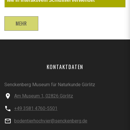
wie in interaktivem Schlüssel verwendet
MEHR
KONTAKTDATEN
Senckenberg Museum für Naturkunde Görlitz
Am Museum 1, 02826 Görlitz
+49 3581 4760-5501
bodentierhochvier@senckenberg.de