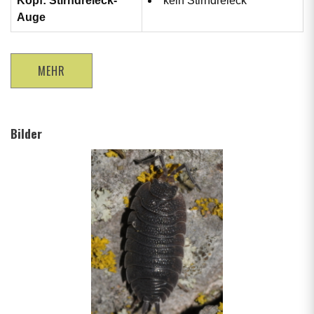
Kopf: Stirndreieck-
kein Stirndreieck
Auge
MEHR
Bilder