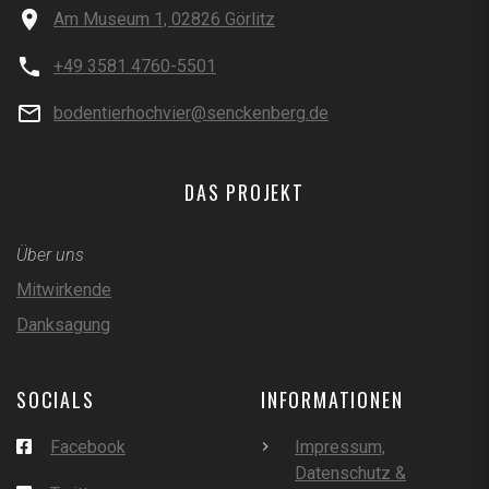
Am Museum 1, 02826 Görlitz
+49 3581 4760-5501
bodentierhochvier@senckenberg.de
DAS PROJEKT
Über uns
Mitwirkende
Danksagung
SOCIALS
INFORMATIONEN
Facebook
Impressum,
Datenschutz &