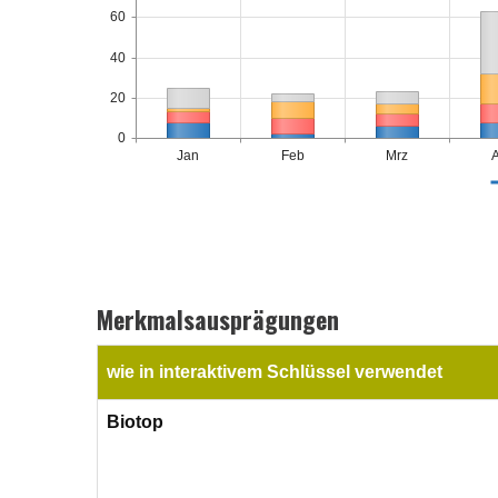
60
40
20
0
Jan
Feb
Mrz
Merkmalsausprägungen
wie in interaktivem Schlüssel verwendet
Biotop