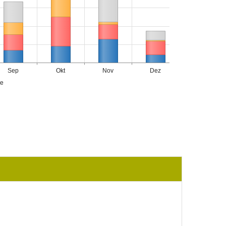
Sep
Okt
Nov
Dez
ge