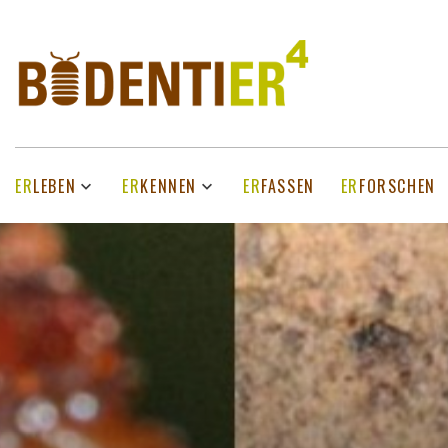
ER
LEBEN
ER
KENNEN
ER
FASSEN
ER
FORSCHEN