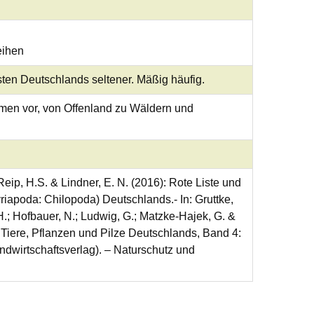
eihen
sten Deutschlands seltener. Mäßig häufig.
men vor, von Offenland zu Wäldern und
 Reip, H.S. & Lindner, E. N. (2016): Rote Liste und
iapoda: Chilopoda) Deutschlands.- In: Gruttke,
 H.; Hofbauer, N.; Ludwig, G.; Matzke-Hajek, G. &
r Tiere, Pflanzen und Pilze Deutschlands, Band 4:
andwirtschaftsverlag). – Naturschutz und