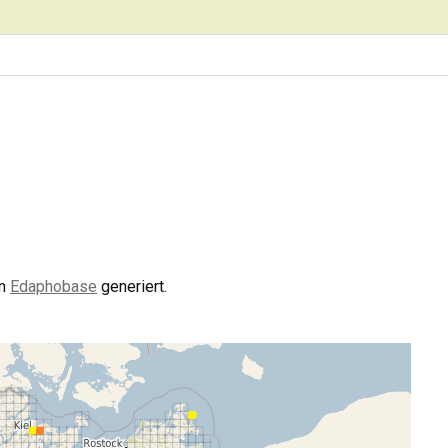
on
Edaphobase
generiert.