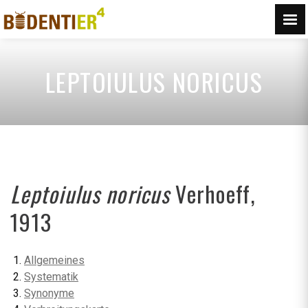
LEPTOIULUS NORICUS
Leptoiulus noricus
Verhoeff,
1913
Allgemeines
Systematik
Synonyme