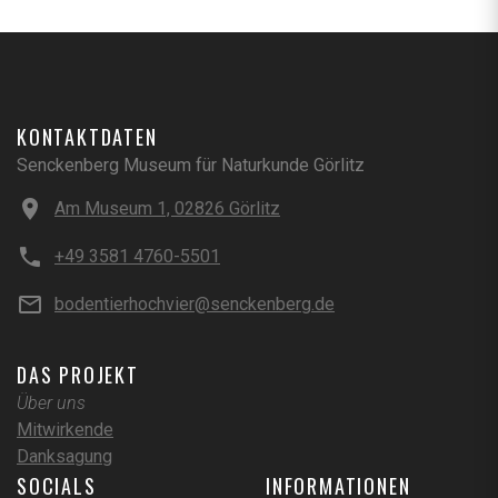
KONTAKTDATEN
Senckenberg Museum für Naturkunde Görlitz
Am Museum 1, 02826 Görlitz
+49 3581 4760-5501
bodentierhochvier@senckenberg.de
DAS PROJEKT
Über uns
Mitwirkende
Danksagung
SOCIALS
INFORMATIONEN