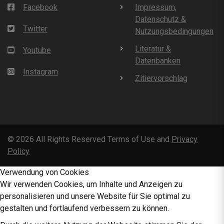
Facebook
Impressum,
Datenschutz &
Twitter
Nutzungsbedingungen
Literatur &
Youtube
Datenbanken
Instagram
Zitiervorschlag
©
2026
All Rights Reserved Terms of Use and
Privacy
Policy
Verwendung von Cookies
Wir verwenden Cookies, um Inhalte und Anzeigen zu
personalisieren und unsere Website für Sie optimal zu
gestalten und fortlaufend verbessern zu können.