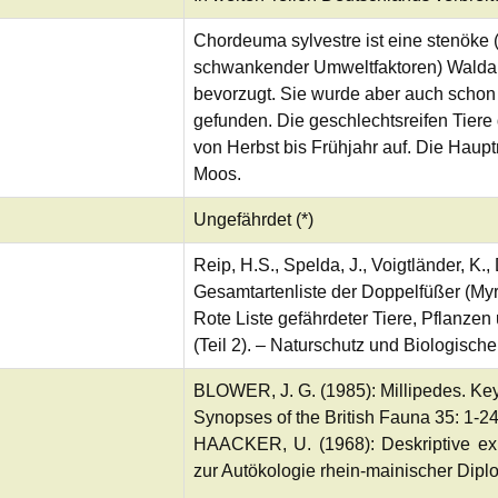
Chordeuma sylvestre ist eine stenöke 
schwankender Umweltfaktoren) Waldar
bevorzugt. Sie wurde aber auch scho
gefunden. Die geschlechtsreifen Tiere 
von Herbst bis Frühjahr auf. Die Haup
Moos.
Ungefährdet (*)
Reip, H.S., Spelda, J., Voigtländer, K.
Gesamtartenliste der Doppelfüßer (Myr
Rote Liste gefährdeter Tiere, Pflanzen
(Teil 2). – Naturschutz und Biologische
BLOWER, J. G. (1985): Millipedes. Keys 
Synopses of the British Fauna 35: 1-24
HAACKER, U. (1968): Deskriptive ex
zur Autökologie rhein-mainischer Dipl