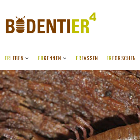
ER
LEBEN
ER
KENNEN
ER
FASSEN
ER
FORSCHEN