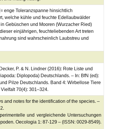
(= enge Toleranzspanne hinsichtlich
t, welche kühle und feuchte Edellaubwälder
n in Gebüschen und Mooren (Wurzacher Ried)
dieser einjährigen, feuchteliebenden Art treten
tnahrung sind wahrscheinlich Laubstreu und
, Decker, P. & N. Lindner (2016): Rote Liste und
iapoda: Diplopoda) Deutschlands. – In: BfN (ed):
 und Pilze Deutschlands. Band 4: Wirbellose Tiere
 Vielfalt 70(4): 301–324.
and notes for the identification of the species. –
2.
perimentelle und vergleichende Untersuchungen
opoden. Oecologia 1: 87-129 – (ISSN: 0029-8549).