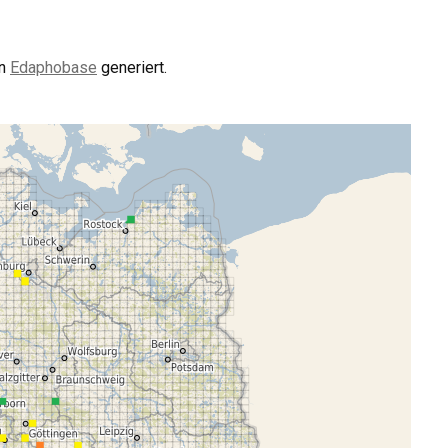
on
Edaphobase
generiert.