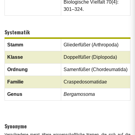
Biologische Vielfalt 70(4):
301–324.
Systematik
Stamm
Gliederfüßer (Arthropoda)
Klasse
Doppelfüßer (Diplopoda)
Ordnung
Samenfüßer (Chordeumatida)
Familie
Craspedosomatidae
Genus
Bergamosoma
Synonyme
Verschiedene meist ältere wissenschaftliche Namen, die sich auf die